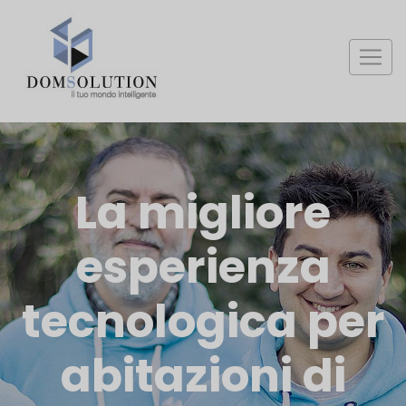
La migliore
esperienza
tecnologica
per
abitazioni di