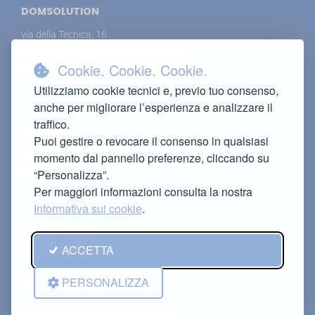
DOMSOLUTION
via della Tecnica, 16
60015 Falconara Marittima (Ancona)
Cookie. Cookie. Cookie.
Domsolution è un marchio IMAC Srl
Utilizziamo cookie tecnici e, previo tuo consenso,
anche per migliorare l’esperienza e analizzare il
traffico.
CONTATTI
Puoi gestire o revocare il consenso in qualsiasi
T (+39) 071 91 73 983
momento dal pannello preferenze, cliccando su
info@domsolution.it
“Personalizza”.
Per maggiori informazioni consulta la nostra
Informativa sui cookie
.
ACCETTA
PERSONALIZZA
Privacy Policy
Credits:
studiogennarelli.it
/
qbico.it