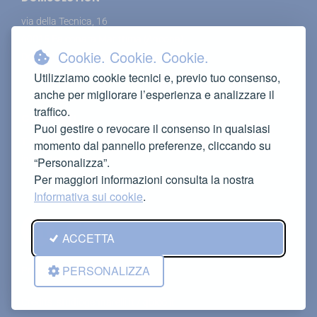
via della Tecnica, 16
60015 Falconara Marittima (Ancona)
Cookie. Cookie. Cookie.
Domsolution è un marchio IMAC Srl
Utilizziamo cookie tecnici e, previo tuo consenso,
anche per migliorare l’esperienza e analizzare il
traffico.
CONTATTI
Puoi gestire o revocare il consenso in qualsiasi
T (+39) 071 91 73 983
momento dal pannello preferenze, cliccando su
info@domsolution.it
“Personalizza”.
Per maggiori informazioni consulta la nostra
Informativa sui cookie
.
ACCETTA
PERSONALIZZA
Privacy Policy
Credits:
studiogennarelli.it
/
qbico.it